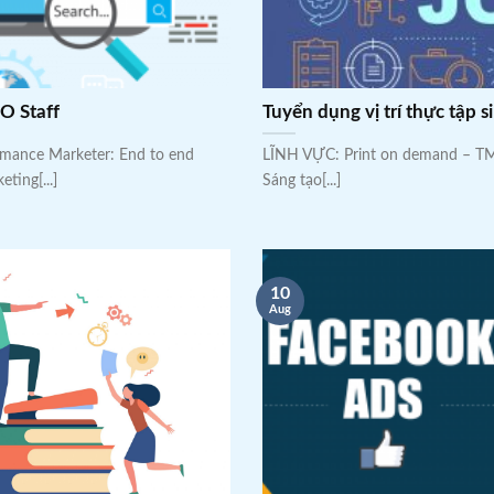
O Staff
Tuyển dụng vị trí thực tập s
ance Marketer: End to end
LĨNH VỰC: Print on demand – TMĐ
ing[...]
Sáng tạo[...]
10
Aug