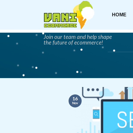
Skip
to
HOME
content
Join our team and help shape
the future of ecommerce!
16
Nov