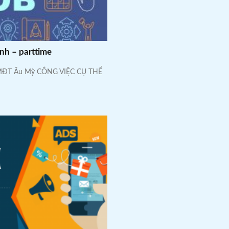
inh – parttime
T Âu Mỹ CÔNG VIỆC CỤ THỂ