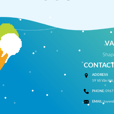
V
Shape
CONTACT
ADDRESS
59 Võ Văn Hát
PHONE
: 0967
EMAIL
:
tuyen